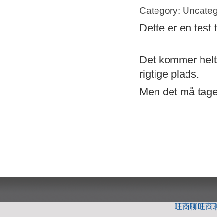
Category: Uncateg
Dette er en test 
Det kommer helt s
rigtige plads.
Men det må tage 
旺商聊
旺商