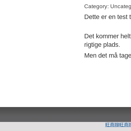
Category: Uncateg
Dette er en test 
Det kommer helt s
rigtige plads.
Men det må tage 
旺商聊
旺商