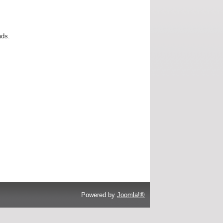
ads.
Powered by
Joomla!®