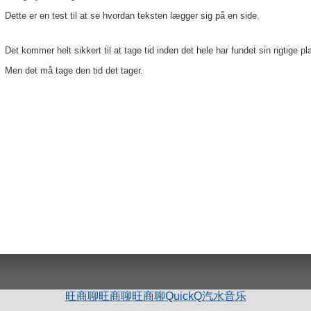
Dette er en test til at se hvordan teksten lægger sig på en side.
Det kommer helt sikkert til at tage tid inden det hele har fundet sin rigtige pl
Men det må tage den tid det tager.
旺商聊
旺商聊
旺商聊
QuickQ
汽水音乐