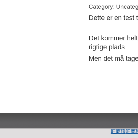
Category: Uncateg
Dette er en test 
Det kommer helt s
rigtige plads.
Men det må tage 
旺商聊
旺商