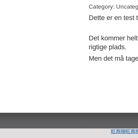
Category: Uncateg
Dette er en test 
Det kommer helt s
rigtige plads.
Men det må tage 
旺商聊
旺商