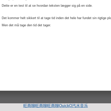
Dette er en test til at se hvordan teksten lægger sig på en side.
Det kommer helt sikkert til at tage tid inden det hele har fundet sin rigtige pl
Men det må tage den tid det tager.
旺商聊
旺商聊
旺商聊
QuickQ
汽水音乐