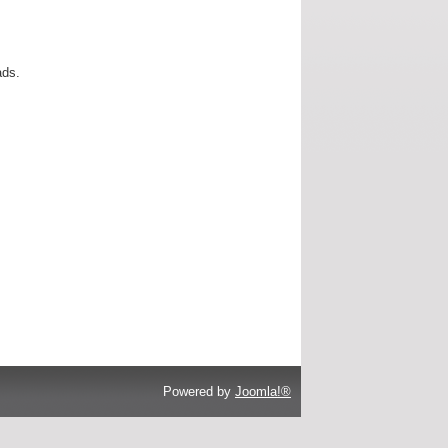
ads.
Powered by
Joomla!®