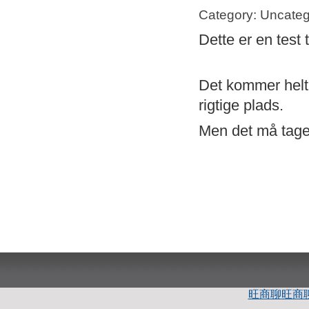
Category: Uncateg
Dette er en test 
Det kommer helt s
rigtige plads.
Men det må tage 
旺商聊
旺商