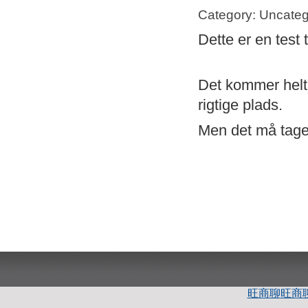
Category: Uncateg
Dette er en test 
Det kommer helt s
rigtige plads.
Men det må tage 
旺商聊
旺商