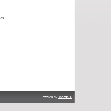
ads.
Powered by
Joomla!®