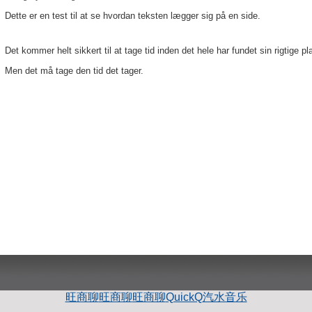
Dette er en test til at se hvordan teksten lægger sig på en side.
Det kommer helt sikkert til at tage tid inden det hele har fundet sin rigtige pl
Men det må tage den tid det tager.
旺商聊
旺商聊
旺商聊
QuickQ
汽水音乐