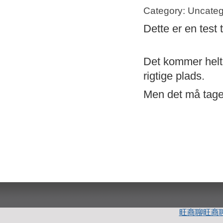
Category: Uncateg
Dette er en test 
Det kommer helt s
rigtige plads.
Men det må tage 
旺商聊
旺商