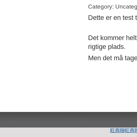
Category: Uncateg
Dette er en test 
Det kommer helt s
rigtige plads.
Men det må tage 
旺商聊
旺商