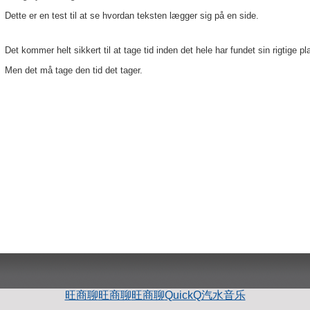
Dette er en test til at se hvordan teksten lægger sig på en side.
Det kommer helt sikkert til at tage tid inden det hele har fundet sin rigtige pl
Men det må tage den tid det tager.
旺商聊
旺商聊
旺商聊
QuickQ
汽水音乐