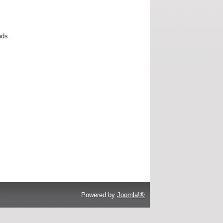
ads.
Powered by
Joomla!®