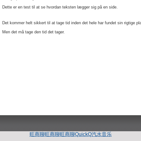
Dette er en test til at se hvordan teksten lægger sig på en side.
Det kommer helt sikkert til at tage tid inden det hele har fundet sin rigtige pl
Men det må tage den tid det tager.
旺商聊
旺商聊
旺商聊
QuickQ
汽水音乐