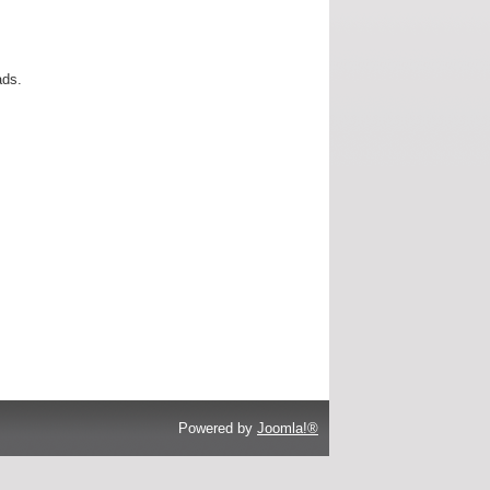
ads.
Powered by
Joomla!®