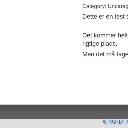
Category: Uncateg
Dette er en test 
Det kommer helt s
rigtige plads.
Men det må tage 
旺商聊
旺商