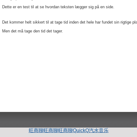
Dette er en test til at se hvordan teksten lægger sig på en side.
Det kommer helt sikkert til at tage tid inden det hele har fundet sin rigtige pl
Men det må tage den tid det tager.
旺商聊
旺商聊
旺商聊
QuickQ
汽水音乐