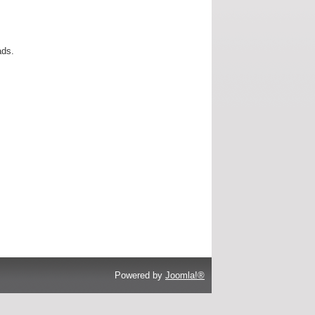
ads.
Powered by
Joomla!®