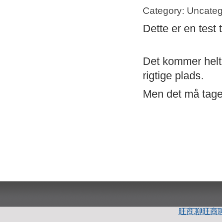
Category: Uncateg
Dette er en test 
Det kommer helt s
rigtige plads.
Men det må tage 
旺商聊
旺商