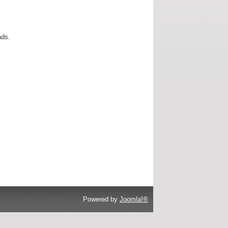
ads.
Powered by
Joomla!®