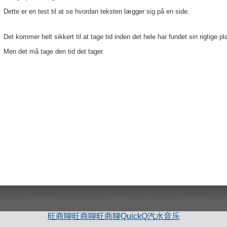
Dette er en test til at se hvordan teksten lægger sig på en side.
Det kommer helt sikkert til at tage tid inden det hele har fundet sin rigtige pl
Men det må tage den tid det tager.
旺商聊
旺商聊
旺商聊
QuickQ
汽水音乐