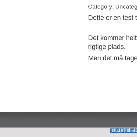
Category: Uncateg
Dette er en test 
Det kommer helt s
rigtige plads.
Men det må tage 
旺商聊
旺商