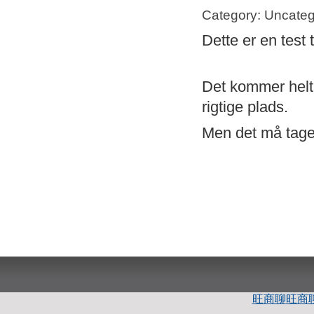
Category: Uncateg
Dette er en test 
Det kommer helt s
rigtige plads.
Men det må tage 
旺商聊
旺商