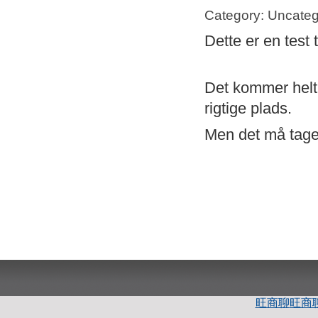
Category: Uncateg
Dette er en test 
Det kommer helt s
rigtige plads.
Men det må tage 
旺商聊
旺商