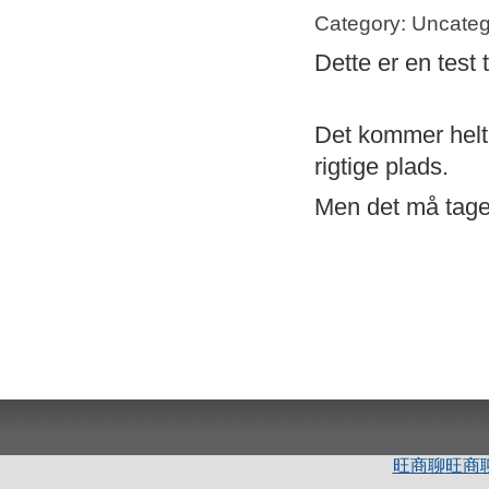
Category: Uncateg
Dette er en test 
Det kommer helt s
rigtige plads.
Men det må tage 
旺商聊
旺商