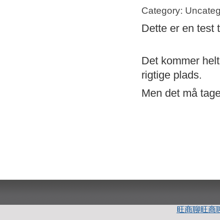
Category: Uncateg
Dette er en test 
Det kommer helt s
rigtige plads.
Men det må tage 
旺商聊
旺商