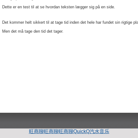
Dette er en test til at se hvordan teksten lægger sig på en side.
Det kommer helt sikkert til at tage tid inden det hele har fundet sin rigtige pl
Men det må tage den tid det tager.
旺商聊
旺商聊
旺商聊
QuickQ
汽水音乐