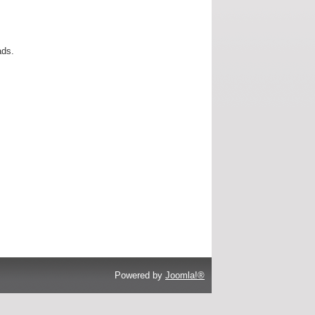
ads.
Powered by
Joomla!®