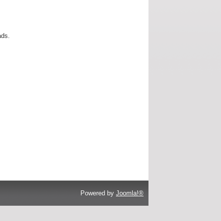
ads.
Powered by
Joomla!®