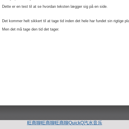
Dette er en test til at se hvordan teksten lægger sig på en side.
Det kommer helt sikkert til at tage tid inden det hele har fundet sin rigtige pl
Men det må tage den tid det tager.
旺商聊
旺商聊
旺商聊
QuickQ
汽水音乐