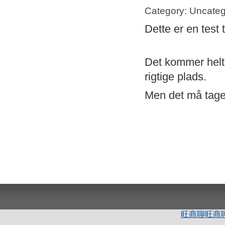
Category: Uncateg
Dette er en test 
Det kommer helt s
rigtige plads.
Men det må tage 
旺商聊
旺商