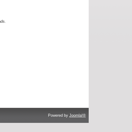
ads.
Powered by
Joomla!®