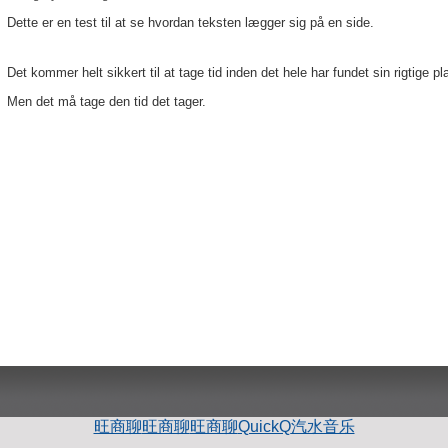
Dette er en test til at se hvordan teksten lægger sig på en side.
Det kommer helt sikkert til at tage tid inden det hele har fundet sin rigtige pl
Men det må tage den tid det tager.
旺商聊
旺商聊
旺商聊
QuickQ
汽水音乐