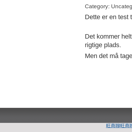
Category: Uncateg
Dette er en test 
Det kommer helt s
rigtige plads.
Men det må tage 
旺商聊
旺商