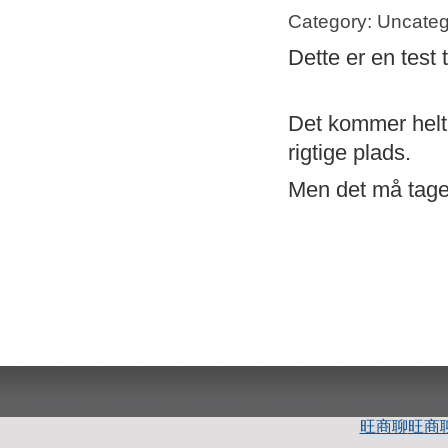
Category: Uncateg
Dette er en test 
Det kommer helt s
rigtige plads.
Men det må tage 
旺商聊
旺商