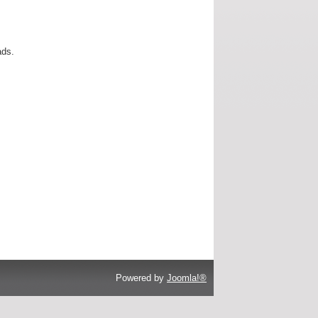
ads.
Powered by
Joomla!®