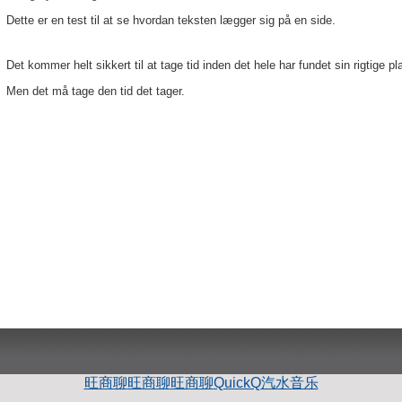
Dette er en test til at se hvordan teksten lægger sig på en side.
Det kommer helt sikkert til at tage tid inden det hele har fundet sin rigtige pl
Men det må tage den tid det tager.
旺商聊
旺商聊
旺商聊
QuickQ
汽水音乐