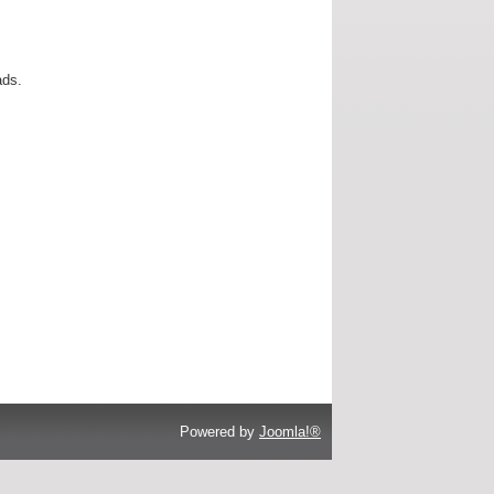
ads.
Powered by
Joomla!®