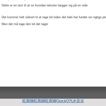
Dette er en test til at se hvordan teksten lægger sig på en side.
Det kommer helt sikkert til at tage tid inden det hele har fundet sin rigtige pl
Men det må tage den tid det tager.
旺商聊
旺商聊
旺商聊
QuickQ
汽水音乐