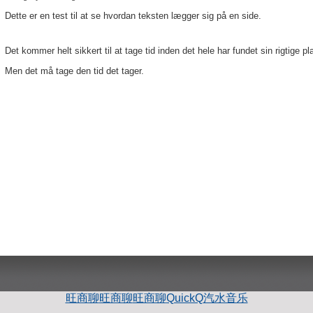
Dette er en test til at se hvordan teksten lægger sig på en side.
Det kommer helt sikkert til at tage tid inden det hele har fundet sin rigtige pl
Men det må tage den tid det tager.
旺商聊
旺商聊
旺商聊
QuickQ
汽水音乐