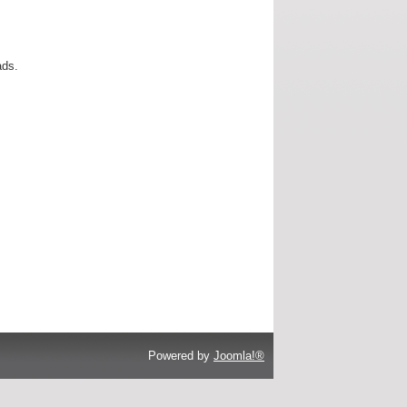
ads.
Powered by
Joomla!®