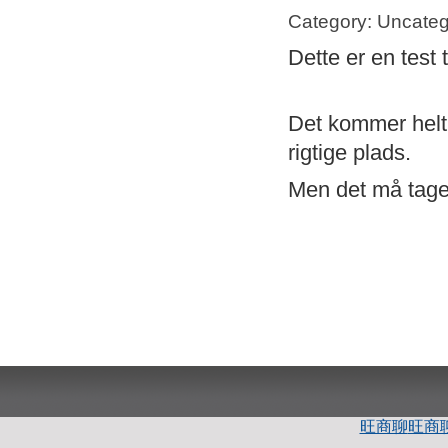
Category: Uncateg
Dette er en test 
Det kommer helt s
rigtige plads.
Men det må tage 
旺商聊
旺商