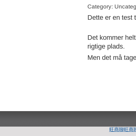
Category: Uncateg
Dette er en test 
Det kommer helt s
rigtige plads.
Men det må tage 
旺商聊
旺商