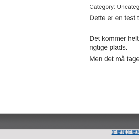
Category: Uncateg
Dette er en test 
Det kommer helt s
rigtige plads.
Men det må tage 
旺商聊
旺商