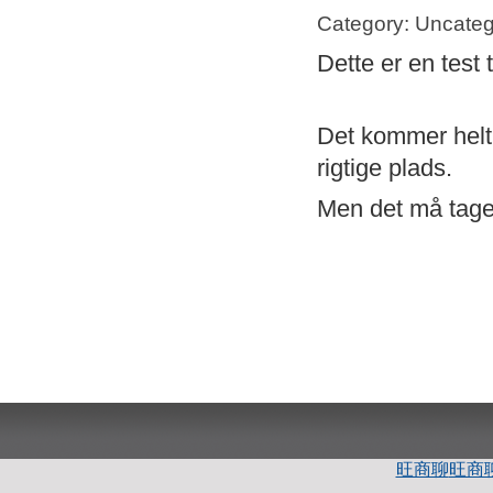
Category: Uncateg
Dette er en test 
Det kommer helt s
rigtige plads.
Men det må tage 
旺商聊
旺商