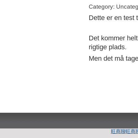
Category: Uncateg
Dette er en test 
Det kommer helt s
rigtige plads.
Men det må tage 
旺商聊
旺商