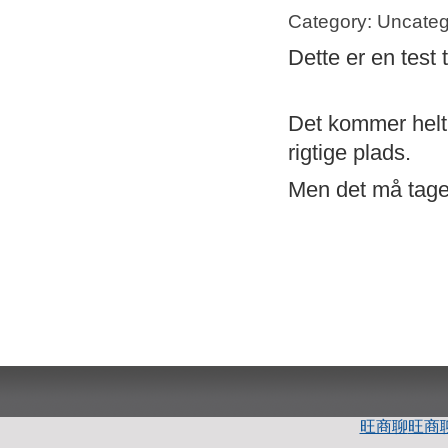
Category: Uncateg
Dette er en test 
Det kommer helt s
rigtige plads.
Men det må tage 
旺商聊
旺商